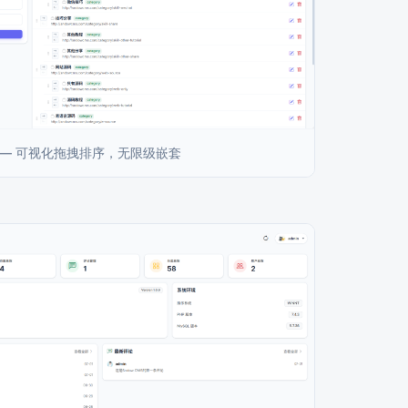
 — 可视化拖拽排序，无限级嵌套