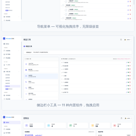
导航菜单 — 可视化拖拽排序，无限级嵌套
侧边栏小工具 — 11 种内置组件，拖拽启用