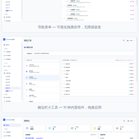
导航菜单 — 可视化拖拽排序，无限级嵌套
侧边栏小工具 — 11 种内置组件，拖拽启用