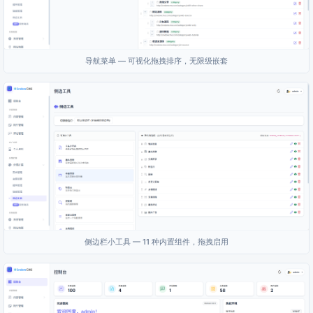
导航菜单 — 可视化拖拽排序，无限级嵌套
侧边栏小工具 — 11 种内置组件，拖拽启用