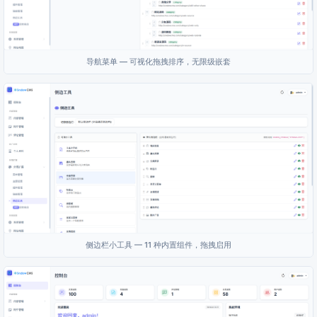
导航菜单 — 可视化拖拽排序，无限级嵌套
侧边栏小工具 — 11 种内置组件，拖拽启用