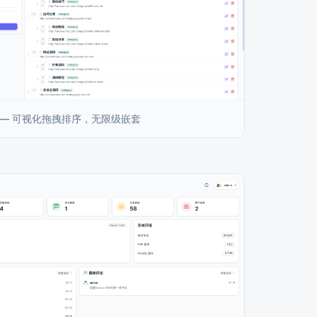
 — 可视化拖拽排序，无限级嵌套