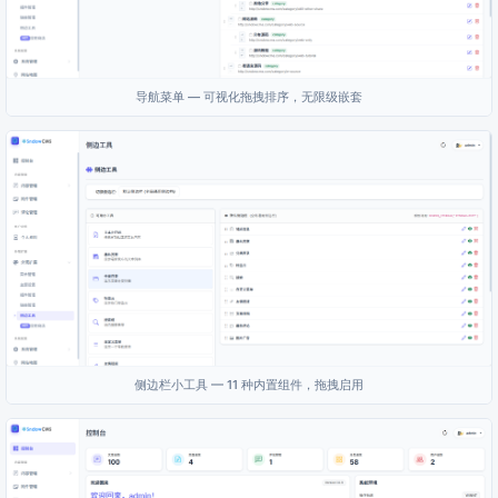
导航菜单 — 可视化拖拽排序，无限级嵌套
侧边栏小工具 — 11 种内置组件，拖拽启用