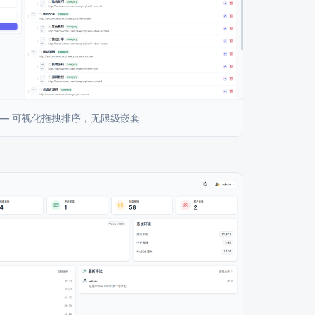
 — 可视化拖拽排序，无限级嵌套