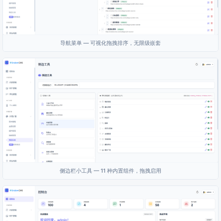
导航菜单 — 可视化拖拽排序，无限级嵌套
侧边栏小工具 — 11 种内置组件，拖拽启用