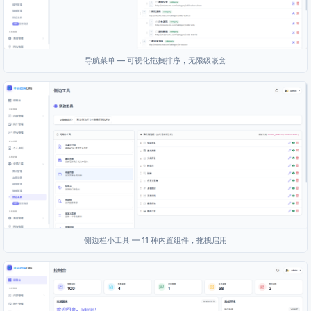
导航菜单 — 可视化拖拽排序，无限级嵌套
侧边栏小工具 — 11 种内置组件，拖拽启用