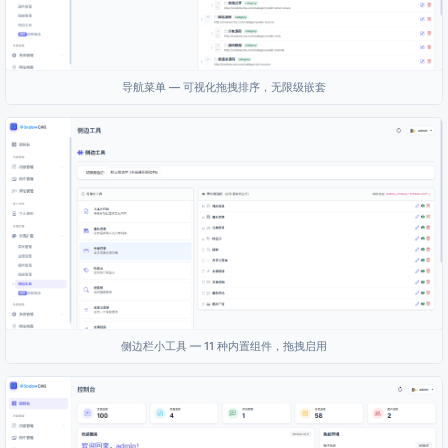
导航菜单 — 可视化拖拽排序，无限级嵌套
侧边栏小工具 — 11 种内置组件，拖拽启用