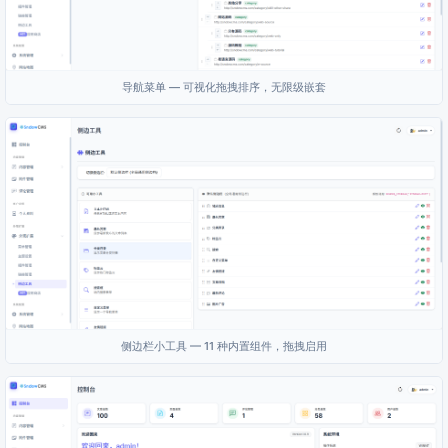
导航菜单 — 可视化拖拽排序，无限级嵌套
侧边栏小工具 — 11 种内置组件，拖拽启用