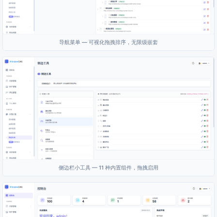
导航菜单 — 可视化拖拽排序，无限级嵌套
侧边栏小工具 — 11 种内置组件，拖拽启用