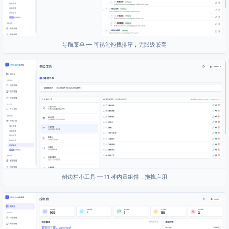
导航菜单 — 可视化拖拽排序，无限级嵌套
侧边栏小工具 — 11 种内置组件，拖拽启用