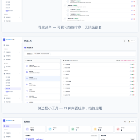
导航菜单 — 可视化拖拽排序，无限级嵌套
侧边栏小工具 — 11 种内置组件，拖拽启用