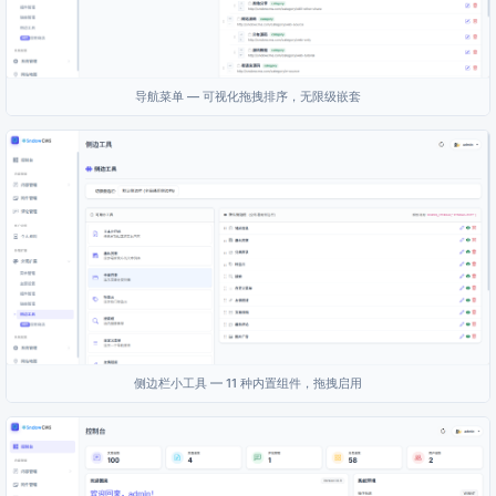
导航菜单 — 可视化拖拽排序，无限级嵌套
侧边栏小工具 — 11 种内置组件，拖拽启用