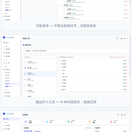
导航菜单 — 可视化拖拽排序，无限级嵌套
侧边栏小工具 — 11 种内置组件，拖拽启用