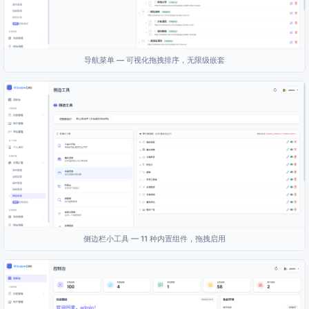
导航菜单 — 可视化拖拽排序，无限级嵌套
侧边栏小工具 — 11 种内置组件，拖拽启用