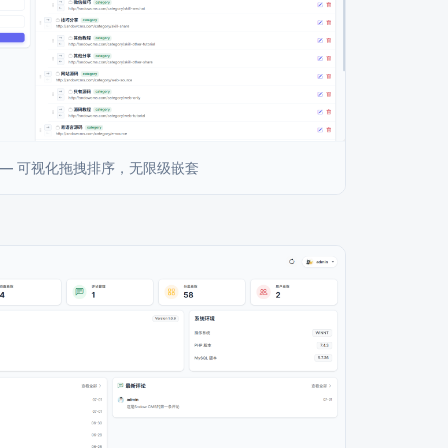
 — 可视化拖拽排序，无限级嵌套