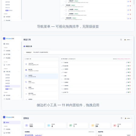
导航菜单 — 可视化拖拽排序，无限级嵌套
侧边栏小工具 — 11 种内置组件，拖拽启用