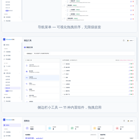
导航菜单 — 可视化拖拽排序，无限级嵌套
侧边栏小工具 — 11 种内置组件，拖拽启用