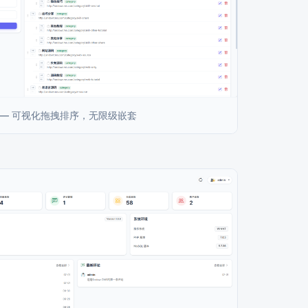
 — 可视化拖拽排序，无限级嵌套